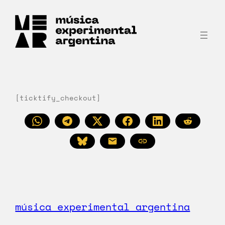
Saltar
al
contenido
[ticktify_checkout]
música experimental argentina